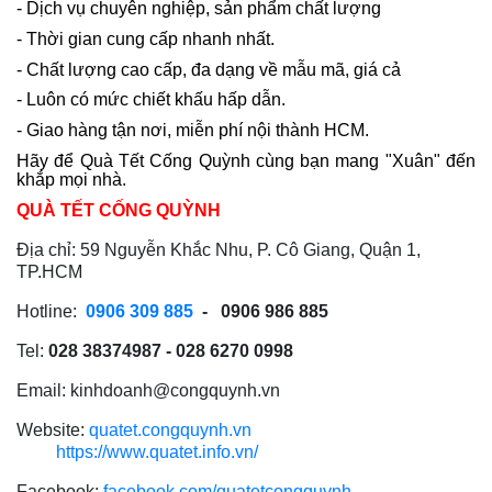
- Dịch vụ chuyên nghiệp, sản phẩm chất lượng
- Thời gian cung cấp nhanh nhất.
- Chất lượng cao cấp, đa dạng về mẫu mã, giá cả
- Luôn có mức chiết khấu hấp dẫn.
- Giao hàng tận nơi, miễn phí nội thành HCM.
Hãy để Quà Tết Cống Quỳnh cùng bạn mang "Xuân" đến
khắp mọi nhà.
QUÀ TẾT CỐNG QUỲNH
Địa chỉ: 59 Nguyễn Khắc Nhu, P. Cô Giang, Quận 1,
TP.HCM
Hotline:
0906 309 885
- 0906 986 885
Tel:
028 38374987 - 028 6270 0998
Email: kinhdoanh@congquynh.vn
Website:
quatet.congquynh.vn
https://www.quatet.info.vn/
Facebook:
facebook.com/quatetcongquynh