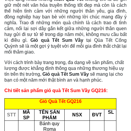
giữ một nét văn hóa truyền thống tốt đẹp mà còn là cách
thể hiện tình cảm với những người thân yêu, gia đình,
đồng nghiệp hay bạn bè với những lời chúc mang đầy ý
nghĩa.
Trao đi những món quà chính là cách trao đi tình
cảm, nối lại sợi dây gắn kết giữa những người thân quen
hay gửi đi sự tử tế trong dịp năm mới, không mưu cầu bất
kì điều gì.
Giỏ quà Tết Sum Vầy
tại Qùa Tết Cống
Quỳnh
sẽ là một gợi ý tuyệt vời để mỗi gia đình thắt chặt lại
mối thâm giao.
Với cách trình bày trang trọng, đa dạng về sản phẩm, chất
lượng được khẳng định thông qua những thương hiệu uy
tín trên thị trường,
Giỏ quà Tết Sum Vầy
sẽ mang lại cho
bạn có một năm mới thật bình an và hạnh phúc.
Chi tiết sản phẩm giỏ quà Tết Sum Vầy GQ216:
Giỏ Quà Tết GQ216
MÃ
TÊN SẢN
SL
STT
NSX
ĐVT
SP
PHẨM
Bánh quy
Roma