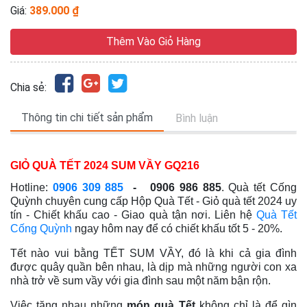
Giá:
389.000 ₫
Thêm Vào Giỏ Hàng
Chia sẻ:
Thông tin chi tiết sản phẩm
Bình luận
GIỎ QUÀ TẾT 2024 SUM VẦY GQ216
Hotline:
0906 309 885
- 0906 986 885
. Quà tết Cống
Quỳnh chuyên cung cấp Hộp Quà Tết - Giỏ quà tết 2024
uy
tín - Chiết khấu cao - Giao quà tận nơi
. Liên hệ
Quà Tết
Cống Quỳnh
ngay hôm nay để có chiết khấu tốt 5 - 20%.
Tết nào vui bằng TẾT SUM VẦY, đó là khi cả gia đình
được quây quần bên nhau, là dịp
mà những người con xa
nhà trở về sum vầy với gia đình sau một năm bận rộn.
Việc tặng nhau những
món quà Tết
không chỉ là để gìn