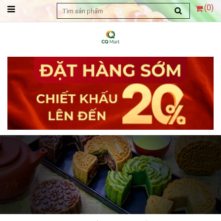
(
0
)