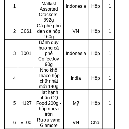
Malkist
1
Indonesia
Hộp
1
Assorted
Crackers
392g
Cà phê phố
2
C061
đen đá hộp
VN
Hộp
1
160g
Bánh quy
hương cà
3
B001
phê
Indonesia
Hộp
1
CoffeeJoy
90g
Nho khô
Thaco hộp
4
India
Hộp
1
chữ nhật
mới 140g
Hạt hạnh
nhân CQ
5
H127
Food 200g -
Mỹ
Hộp
1
hộp nhựa
tròn
Rượu vang
6
V100
VN
Chai
1
Glamore