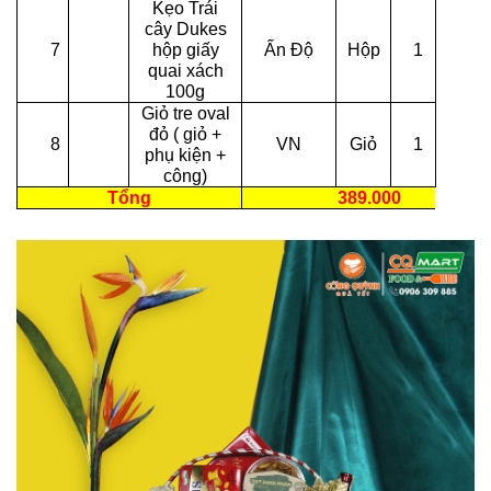
Kẹo Trái
cây Dukes
7
hộp giấy
Ấn Độ
Hộp
1
quai xách
100g
Giỏ tre oval
đỏ ( giỏ +
8
VN
Giỏ
1
phụ kiện +
công)
Tổng
389.000