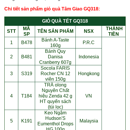
Chi tiết sản phẩm giỏ quà Tâm Giao GQ318:
GI
Ỏ
QUÀ T
Ế
T GQ318
MÃ
THÀNH
STT
TÊN S
Ả
N PH
Ẩ
M
NSX
SP
TI
Ề
N
Bánh A-Taste
1
B478
P.R.C
160g
Bánh Quy
2
B481
Danisa
Indonesia
Cranberry 607g
Socola FARIS
3
S319
Rocher CN 12
Hongkong
viên 150g
TRÀ olong
Nguyên Ch
ấ
t
4
T184
hi
ệ
u Zenda 42 g
VN
HT quy
ể
n s
á
ch
(t
ú
i l
ọ
c)
Kẹo Ng
ậ
m
Hudson'S
5
K191
Malaysia
Eumenthol Drops
HG 100g