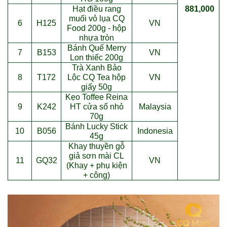
Hạt đi
ề
u rang
881,000
mu
ố
i v
ỏ
l
ụ
a CQ
6
H125
VN
Food 200g - h
ộ
p
nh
ự
a tr
ò
n
Bánh Qu
ế
Merry
7
B153
VN
Lon thi
ế
c 200g
Trà Xanh B
ả
o
8
T172
L
ộ
c CQ Tea h
ộ
p
VN
gi
ấ
y 50g
Kẹo Toffee Reina
9
K242
HT c
ử
a s
ổ
nh
ỏ
Malaysia
70g
Bánh Lucky Stick
10
B056
Indonesia
45g
Khay thuy
ề
n g
ỗ
gi
ả
s
ơ
n m
à
i CL
11
GQ32
VN
(Khay + ph
ụ
ki
ệ
n
+ c
ô
ng)