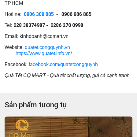
TP.HCM
Hotline:
0906 309 885
- 0906 986 885
028 38374987 - 0286 270 0998
Tel:
Email: kinhdoanh@cqmart.vn
Website:
quatet.congquynh.vn
https://www.quatet.info.vn/
Facebook:
facebook.com/quatetcongquynh
Quà Tết CQ MART - Quà tết chất lượng, giá cả cạnh tranh
Sản phẩm tương tự