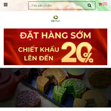
(
0
)