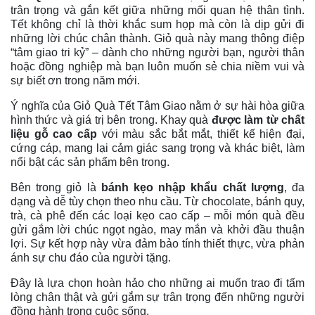
trân trọng và gắn kết giữa những mối quan hệ thân tình.
Tết không chỉ là thời khắc sum họp mà còn là dịp gửi đi
những lời chúc chân thành. Giỏ quà này mang thông điệp
“tâm giao tri kỷ” – dành cho những người bạn, người thân
hoặc đồng nghiệp mà bạn luôn muốn sẻ chia niềm vui và
sự biết ơn trong năm mới.
Ý nghĩa của Giỏ Quà Tết Tâm Giao nằm ở sự hài hòa giữa
hình thức và giá trị bên trong. Khay quà
được làm từ chất
liệu gỗ
cao cấp
với màu sắc bắt mắt, thiết kế hiện đại,
cứng cáp, mang lại cảm giác sang trọng và khác biệt,
làm
nổi bật các sản phẩm bên trong.
Bên trong giỏ là
bánh kẹo nhập khẩu chất lượng
, đa
dạng và dễ tùy chọn theo nhu cầu. Từ chocolate, bánh quy,
trà, cà phê đến các loại kẹo cao cấp – mỗi món quà đều
gửi gắm lời chúc ngọt ngào, may mắn và khởi đầu thuận
lợi. Sự kết hợp này vừa đảm bảo tính thiết thực, vừa phản
ánh sự chu đáo của người tặng.
Đây là lựa chọn hoàn hảo cho những ai muốn trao đi tấm
lòng chân thật và gửi gắm sự trân trọng đến những người
đồng hành trong cuộc sống.