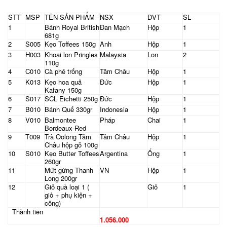
STT
MSP
TÊN SẢN PHẨM
NSX
ĐVT
SL
1
Bánh Royal British
Đan Mạch
Hộp
1
681g
2
S005
Kẹo Toffees 150g
Anh
Hộp
1
3
H003
Khoai lon Pringles
Malaysia
Lon
2
110g
4
C010
Cà phê trống
Tâm Châu
Hộp
1
5
K013
Kẹo hoa quả
Đức
Hộp
1
Kafany 150g
6
S017
SCL Eichetti 250g
Đức
Hộp
1
7
B010
Bánh Quế 330gr
Indonesia
Hộp
1
8
V010
Balmontee
Pháp
Chai
1
Bordeaux-Red
9
T009
Trà Oolong Tâm
Tâm Châu
Hộp
1
Châu hộp gỗ 100g
10
S010
Kẹo Butter Toffees
Argentina
Ống
1
260gr
11
Mứt gừng Thanh
VN
Hộp
1
Long 200gr
12
Giỏ quà loại 1 (
Giỏ
1
giỏ + phụ kiện +
công)
Thành tiền
1.056.000