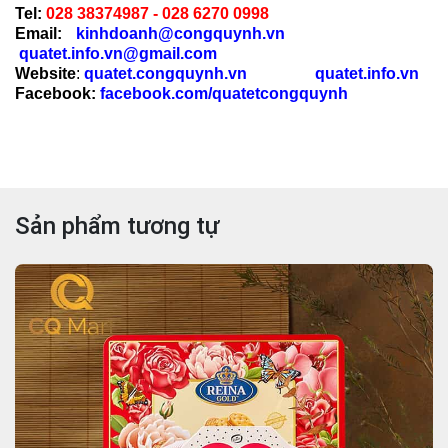
Tel:
028 38374987 -
028 6270 0998
Email:
kinhdoanh@congquynh.vn
quatet.info.vn@gmail.com
Website
:
quatet.congquynh.vn
quatet.info.vn
Facebook:
facebook.com/quatetcongquynh
Sản phẩm tương tự