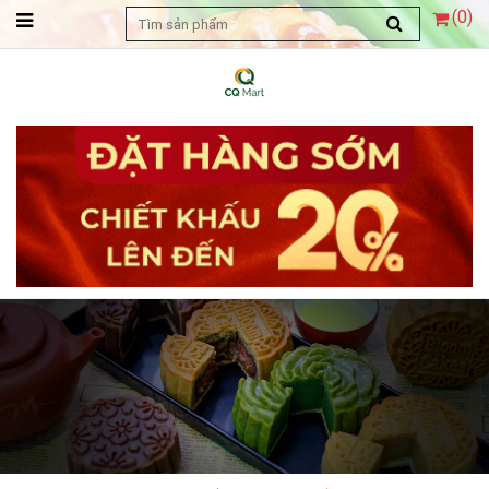
(
0
)