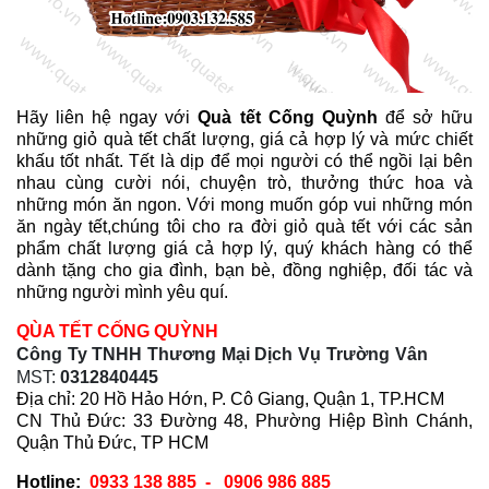
Hãy liên hệ ngay với
Quà tết Cống Quỳnh
để sở hữu
những giỏ quà tết chất lượng, giá cả hợp lý và mức chiết
khấu tốt nhất. Tết là dịp để mọi người có thể ngồi lại bên
nhau cùng cười nói, chuyện trò, thưởng thức hoa và
những món ăn ngon. Với mong muốn góp vui những món
ăn ngày tết,chúng tôi
cho ra đời giỏ quà tết với các sản
phẩm chất lượng giá cả hợp lý, quý khách hàng có thể
dành tặng cho gia đình, bạn bè, đồng nghiệp, đối tác và
những người mình yêu quí.
QÙA TẾT CỐNG QUỲNH
Công Ty TNHH Thương Mại Dịch Vụ Trường Vân
MST:
0312840445
Địa chỉ:
20 Hồ Hảo Hớn, P. Cô Giang, Quận 1, TP.HCM
CN Thủ Đức:
33 Đường 48, Phường Hiệp Bình Chánh,
Quận Thủ Đức, TP HCM
Hotline:
0933 138 885 - 0906 986 885