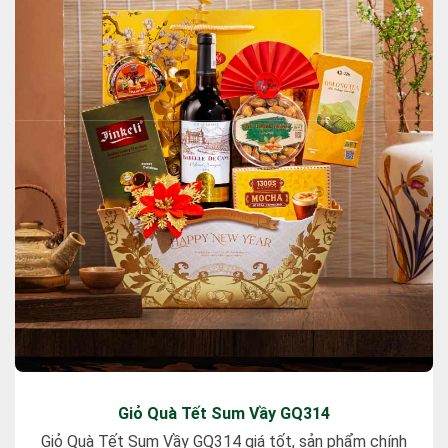
Giỏ Quà Tết Sum Vầy GQ314
Giỏ Quà Tết Sum Vầy GQ314 giá tốt, sản phẩm chính