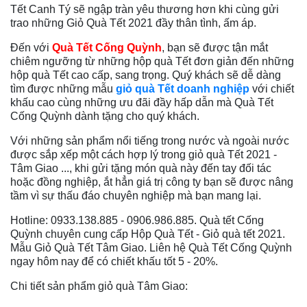
Tết Canh Tý sẽ ngập tràn yêu thương hơn khi cùng gửi
trao những Giỏ Quà Tết 2021 đầy thân tình, ấm áp.
Đến với
Quà Tết Cống Quỳnh
, bạn sẽ được tận mắt
chiêm ngưỡng từ những hộp quà Tết đơn giản đến những
hộp quà Tết cao cấp, sang trọng. Quý khách sẽ dễ dàng
tìm được những mẫu
giỏ quà Tết doanh nghiệp
với chiết
khấu cao cùng những ưu đãi đầy hấp dẫn mà Quà Tết
Cống Quỳnh dành tặng cho quý khách.
Với những sản phẩm nổi tiếng trong nước và ngoài nước
được sắp xếp một cách hợp lý trong giỏ quà Tết 2021 -
Tâm Giao ..., khi gửi tặng món quà này đến tay đối tác
hoặc đồng nghiệp, ắt hẳn giá trị công ty bạn sẽ được nâng
tầm vì sự thấu đáo chuyên nghiệp mà bạn mang lại.
Hotline: 0933.138.885 - 0906.986.885. Quà tết Cống
Quỳnh chuyên cung cấp Hộp Quà Tết - Giỏ quà tết 2021.
Mẫu Giỏ Quà Tết Tâm Giao. Liên hệ Quà Tết Cống Quỳnh
ngay hôm nay để có chiết khấu tốt 5 - 20%.
Chi tiết sản phẩm giỏ quà Tâm Giao: