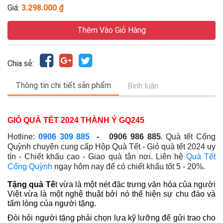
Giá:
3.298.000 ₫
Thêm Vào Giỏ Hàng
Chia sẻ:
Thông tin chi tiết sản phẩm
Bình luận
GIỎ QUÀ TẾT 2024 THÀNH Ý GQ245
Hotline:
0906 309 885
- 0906 986 885
. Quà tết Cống
Quỳnh chuyên cung cấp Hộp Quà Tết - Giỏ quà tết 2024
uy
tín - Chiết khấu cao - Giao quà tận nơi
. Liên hệ
Quà Tết
Cống Quỳnh
ngay hôm nay để có chiết khấu tốt 5 - 20%.
Tặng quà
Tế
t
vừa là một nét đặc trưng văn hóa
của người
Việt
vừa là một nghệ thuật bởi nó thể hiện sự chu đáo và
tấm lòng của người tặng.
Đòi hỏi người tặng phải chọn lựa kỹ lưỡng để gửi trao cho