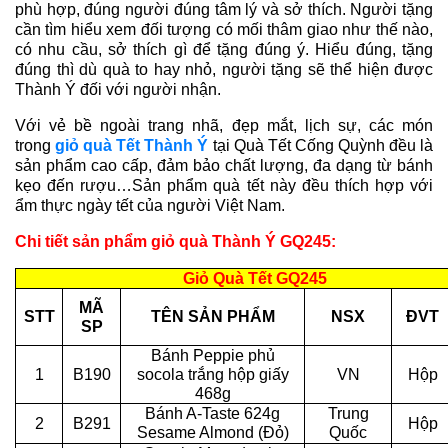
phù hợp, đúng người đúng tâm lý và sở thích. Người tặng
cần tìm hiểu xem đối tượng có mối thâm giao như thế nào,
có nhu cầu, sở thích gì để tặng đúng ý. Hiểu đúng, tặng
đúng thì dù quà to hay nhỏ, người tặng sẽ thể hiện được
Thành Ý đối với người nhận.
Với
vẻ bề ngoài trang nhã, đẹp mắt, lịch sự, các món
trong
giỏ
quà Tết Thành Ý
tại Quà Tết Cống Quỳnh đều là
sản phẩm cao cấp,
đảm bảo chất lượng, đa dạng từ bánh
kẹo đến rượu…Sản phẩm quà tết này đều thích hợp với
ẩm thực ngày tết của người Việt Nam.
Chi tiết sản phẩm giỏ quà Thành Ý GQ245:
Giỏ Quà Tết GQ245
MÃ
STT
TÊN SẢN PHẨM
NSX
ĐVT
SP
Bánh Peppie phủ
1
B190
socola trắng hộp giấy
VN
Hộp
468g
Bánh A-Taste 624g
Trung
2
B291
Hộp
Sesame Almond (Đỏ)
Quốc