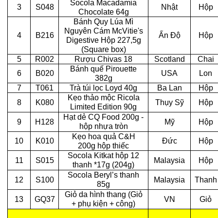
Socola Macadamia
3
S048
Nhật
Hộp
Chocolate 64g
Bánh Quy Lúa Mì
Nguyên Cám McVitie's
4
B216
Ấn Độ
Hộp
Digestive Hộp 227,5g
(Square box)
5
R002
Rượu Chivas 18
Scotland
Chai
Bánh quế Pirouette
6
B020
USA
Lon
382g
7
T061
Trà túi lọc Loyd 40g
Ba Lan
Hộp
Kẹo thảo mộc Ricola
8
K080
Thụy Sỹ
Hộp
Limited Edition 90g
Hạt dẻ CQ Food 200g -
9
H128
Mỹ
Hộp
hộp nhựa tròn
Kẹo hoa quả C&H
10
K010
Đức
Hộp
200g hộp thiếc
Socola Kitkat hộp 12
11
S015
Malaysia
Hộp
thanh *17g (204g)
Socola Beryl’s thanh
12
S100
Malaysia
Thanh
85g
Giỏ da hình thang (Giỏ
13
GQ37
VN
Giỏ
+ phụ kiện + công)