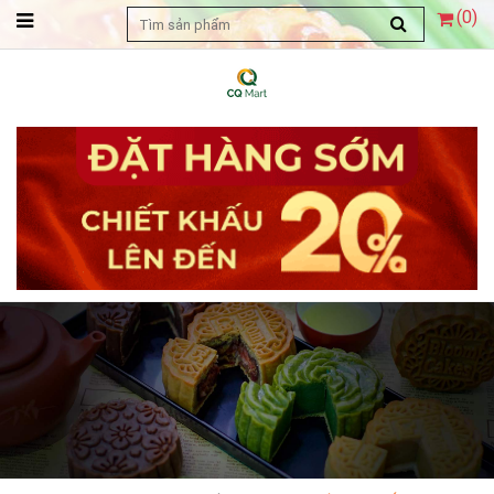
(
0
)