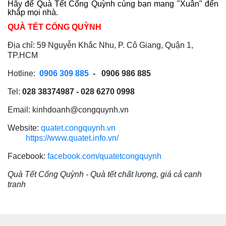
Hãy để Quà Tết Cống Quỳnh cùng bạn mang "Xuân" đến
khắp mọi nhà.
QUÀ TẾT CỐNG QUỲNH
Địa chỉ: 59 Nguyễn Khắc Nhu, P. Cô Giang, Quận 1,
TP.HCM
Hotline:
0906 309 885
- 0906 986 885
Tel:
028 38374987 - 028 6270 0998
Email: kinhdoanh@congquynh.vn
Website:
quatet.congquynh.vn
https://www.quatet.info.vn/
Facebook:
facebook.com/quatetcongquynh
Quà Tết Cống Quỳnh - Quà tết chất lượng, giá cả cạnh
tranh