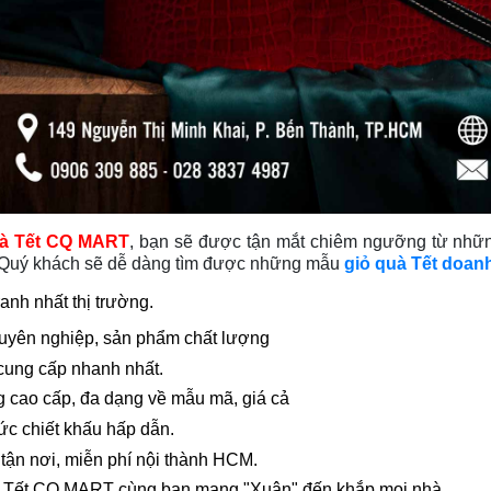
à Tết CQ MART
, bạn sẽ được tận mắt chiêm ngưỡng từ nhữn
. Quý khách sẽ dễ dàng tìm được những mẫu
giỏ quà Tết doan
ranh nhất thị trường.
huyên nghiệp, sản phẩm chất lượng
 cung cấp nhanh nhất.
g cao cấp, đa dạng về mẫu mã, giá cả
ức chiết khấu hấp dẫn.
 tận nơi, miễn phí nội thành HCM.
 Tết CQ MART cùng bạn mang "Xuân" đến khắp mọi nhà.