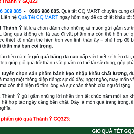
t Thành Ý GQ323
6 309 885
- 0906 986 885
. Quà tết CQ MART chuyên cung cấ
. Liên hệ
Quà Tết CQ MART
ngay hôm nay để có chiết khấu tốt 
t Thành Ý
là lựa chọn dành cho những ai muốn gửi gắm sự trân
t, tặng quà không chỉ là trao đi vật phẩm mà còn thể hiện sự
c thiết kế nhằm thể hiện trọn vẹn tinh thần ấy – phù hợp để 
 thân mà bạn coi trọng
.
đầu tiên nằm ở
giỏ quà bằng da cao cấp
với thiết kế hiện đại
đẹp giúp giỏ quà trở thành vật phẩm có thể tái sử dụng, góp phần
à
tuyển chọn sản phẩm bánh kẹo nhập khẩu chất lượng
, đ
 mang một thông điệp riêng: sự đủ đầy, ngọt ngào, may mắn và
 mà còn thể hiện rõ tấm lòng và sự chân thành của người tặng.
 Thành Ý gửi gắm những lời nhắn tinh tế: chúc năm mới an kha
 hệ hợp tác ngày càng bền chặt. Đây là món quà trang trọng, 
nghĩa.
ản phẩm giỏ quà Thành Ý GQ323:
GI
Ỏ
QUÀ T
Ế
T GQ3