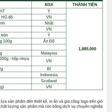
NSX
THÀNH TI
Ề
N
 HT
Ý
g HG đ
ỏ
VN
tinh
Nh
ậ
t
VN
 tròn
Ý
ng 100g
Ấ
n Đ
ộ
g
1,885,000
g
Malaysia
200g - h
ộ
p nh
ự
a
VN
2g
B
ỉ
Indonesia
Scotland
g)
VN
ựa sản phẩm đến thiết kế, in ấn và gia công logo trên giỏ
a chất lượng sản phẩm mà còn bằng dịch vụ chuyên nghiệp