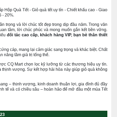
p Hộp Quà Tết - Giỏ quà tết
uy tín - Chiết khấu cao - Giao
5 - 20%.
 trọng và lời chúc tốt đẹp trong dịp đầu năm. Trong văn
 quan tâm, lời chúc phúc và mong muốn gắn kết bền vững.
biếu
đối tác cao cấp, khách hàng VIP, bạn bè thân thiết
, cứng cáp, mang lại cảm giác sang trọng và khác biệt. Chất
 nâng tầm giá trị tổng thể.
ược CQ Mart chọn lọc kỹ lưỡng từ các thương hiệu uy tín.
 thịnh vượng. Sự kết hợp hài hòa này giúp giỏ quà không
ng – thịnh vượng, kinh doanh thuận lợi, gia đình đủ đầy
tinh tế và có chiều sâu – hoàn hảo để mở đầu một mùa Tết
23