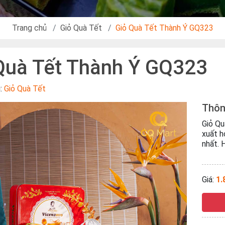
Trang chủ
Giỏ Quà Tết
Giỏ Quà Tết Thành Ý GQ323
Quà Tết Thành Ý GQ323
u:
Giỏ Quà Tết
Thôn
Giỏ Qu
xuất h
nhất. 
Giá:
1.