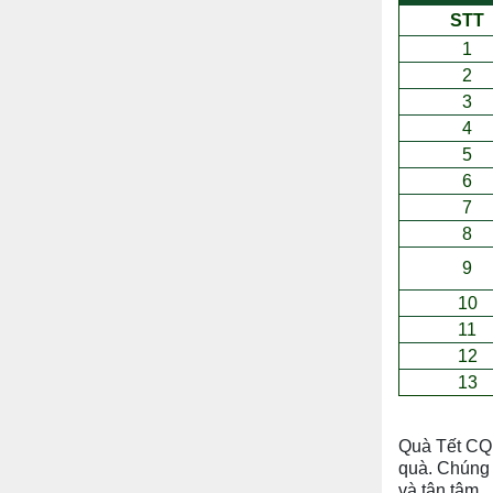
STT
1
2
3
4
5
6
7
8
9
10
11
12
13
Quà Tết CQ 
quà. Chúng 
và tận tâm.