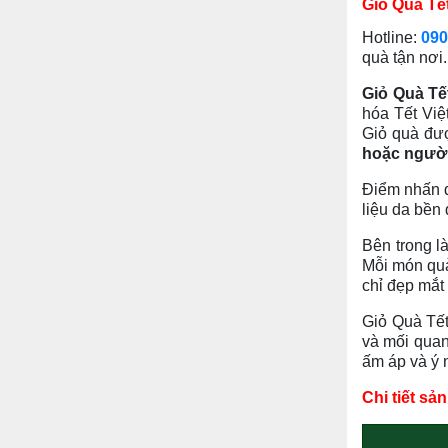
Giỏ Quà Tế
Hotline:
090
quà tận nơi
Giỏ Quà Tế
hóa Tết Việ
Giỏ quà đượ
hoặc người
Điểm nhấn 
liệu da bền 
Bên trong l
Mỗi món quà
chỉ đẹp mắt
Giỏ Quà Tết
và mối quan
ấm áp và ý 
Chi tiết s