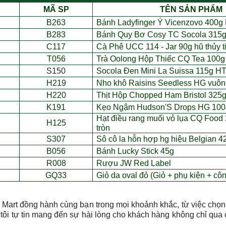
MÃ SP
TÊN S
Ả
N PH
Ẩ
M
B263
Bánh Ladyfinger Ý Vicenzovo 400g
B283
Bánh Quy Bơ Cosy TC Socola 315
C117
Cà Phê UCC 114 - Jar 90g h
ũ
th
ủ
y 
T056
Trà Oolong H
ộ
p Thi
ế
c CQ Tea 100g
S150
Socola Đen Mini La Suissa 115g HT
H219
Nho khô Raisins Seedless HG vuô
H220
Thịt H
ộ
p Chopped Ham Bristol 325
K191
Kẹo Ng
ậ
m Hudson'S Drops HG 100
Hạt đi
ề
u rang mu
ố
i v
ỏ
l
ụ
a CQ Food 
H125
tr
ò
n
S307
Sô cô la h
ỗ
n h
ợ
p hg hi
ệ
u Belgian 4
B056
Bánh Lucky Stick 45g
R008
Rư
ợ
u JW Red Label
GQ33
Gi
ỏ
da oval đ
ỏ
(Gi
ỏ
+ ph
ụ
ki
ệ
n + c
ô
n
Mart đồng hành cùng bạn trong mọi khoảnh khắc, từ việc chọn l
tôi tự tin mang đến sự hài lòng cho khách hàng không chỉ qu