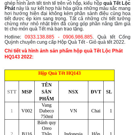
ghép hình ảnh tết tinh tế trên vỏ hộp, kiểu hộp
quà Tết Lộc
Phát
này là sự kết hợp hài hòa giữa những màu sắc mang
hơi hướng hiện đại không kém phần sành điệu cùng họa
tiết được ép kim sang trọng. Tất cả những chi tiết tưởng
chừng như nhỏ nhặt trên đã cùng góp phần nâng tầm giá
trị cho món quà Tết mà bạn trao tặng.
Hotline:
0933.138.885 - 0906.986.885
. Quà tết Cống
Quỳnh chuyên cung cấp Hộp Quà Tết - Giỏ quà tết 2022.
Chi tiết và hình ảnh sản phẩm hộp quà Tết Lộc Phát
HQ143 2022:
Hộp Quà Tết HQ143
TÊN
STT
MSP
SẢN
NSX
ĐVT
SL
PHẨM
Vang
1
V002
Dabeco
VN
Chai
1
750ml
Bánh quy
Oreo
2
B116
Thập
Indonesia
Hộp
1