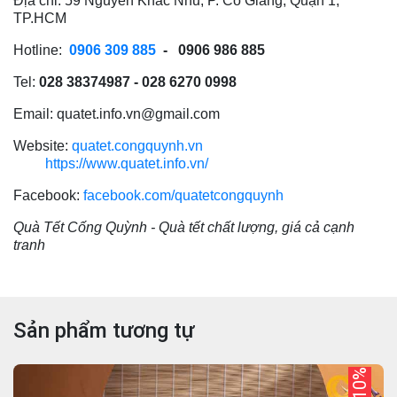
Địa chỉ: 59 Nguyễn Khắc Nhu, P. Cô Giang, Quận 1,
TP.HCM
Hotline:
0906 309 885
- 0906 986 885
Tel:
028 38374987 - 028 6270 0998
Email: quatet.info.vn@gmail.com
Website:
quatet.congquynh.vn
https://www.quatet.info.vn/
Facebook:
facebook.com/quatetcongquynh
Quà Tết Cống Quỳnh - Quà tết chất lượng, giá cả cạnh
tranh
Sản phẩm tương tự