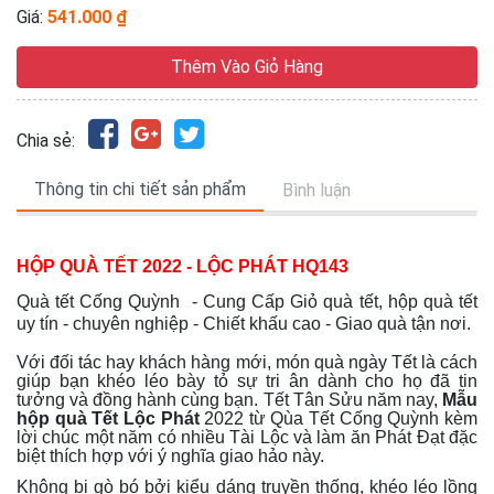
Giá:
541.000 ₫
Thêm Vào Giỏ Hàng
Chia sẻ:
Thông tin chi tiết sản phẩm
Bình luận
HỘP QUÀ TẾT 2022 - LỘC PHÁT HQ143
Quà tết Cống Quỳnh - Cung Cấp Giỏ quà tết, hộp quà tết
uy tín - chuyên nghiệp - Chiết khấu cao - Giao quà tận nơi.
Với đối tác hay khách hàng mới, món quà ngày Tết là cách
giúp bạn khéo léo bày tỏ sự tri ân dành cho họ đã tin
tưởng và đồng hành cùng bạn. Tết Tân Sửu năm nay,
Mẫu
hộp quà Tết Lộc Phát
2022 từ Qùa Tết Cống Quỳnh kèm
lời chúc một năm có nhiều Tài Lộc và làm ăn Phát Đạt đặc
biệt thích hợp với ý nghĩa giao hảo này.
Không bị gò bó bởi kiểu dáng truyền thống, khéo léo lồng