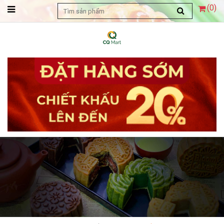
(
0
)