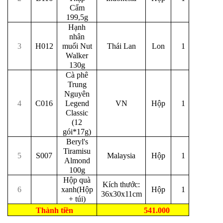
Cẩm
199,5g
Hạnh
nhân
3
H012
muối Nut
Thái Lan
Lon
1
Walker
130g
Cà phê
Trung
Nguyên
4
C016
Legend
VN
Hộp
1
Classic
(12
gói*17g)
Beryl's
Tiramisu
5
S007
Malaysia
Hộp
1
Almond
100g
Hộp quà
Kích thước:
6
xanh(Hộp
Hộp
1
36x30x11cm
+ túi)
Thành tiền
541.000