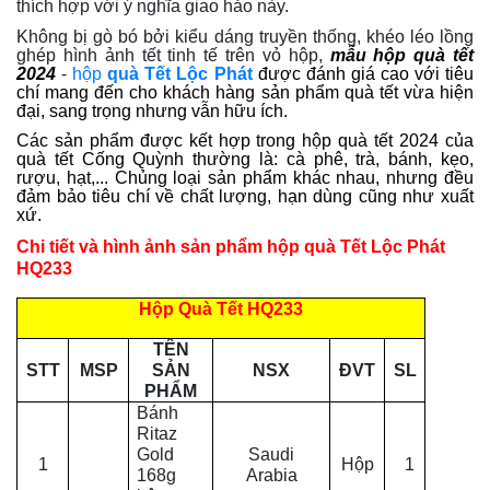
thích hợp với ý nghĩa giao hảo này.
Không bị gò bó bởi kiểu dáng truyền thống, khéo léo lồng
ghép hình ảnh tết tinh tế trên vỏ hộp,
mẫu hộp quà tết 
2024
-
hộp
quà Tết Lộc Phát
được đánh giá cao 
với tiêu 
chí mang đến cho khách hàng sản phẩm quà tết vừa hiện 
đại, sang trọng nhưng vẫn hữu ích.
Các sản phẩm được kết hợp trong hộp quà tết 2024 của 
quà tết Cống Quỳnh thường là: cà phê, trà, bánh, kẹo, 
rượu, hạt,... Chủng loại sản phẩm khác nhau, nhưng đều 
đảm bảo tiêu chí về chất lượng, hạn dùng cũng như xuất 
xứ.
Chi tiết và hình ảnh sản phẩm hộp quà Tết Lộc Phát
HQ233
Hộp Quà Tết HQ233
TÊN
STT
MSP
SẢN
NSX
ĐVT
SL
PHẨM
Bánh
Ritaz
Gold
Saudi
1
Hộp
1
168g
Arabia