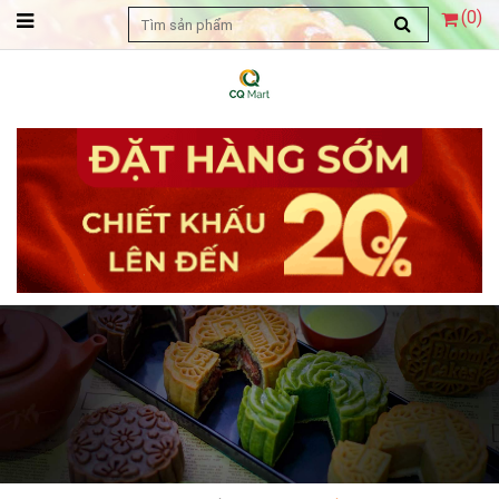
(
0
)