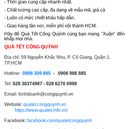
- Thời gian cung cấp nhanh nhất.
- Chất lượng cao cấp, đa dạng về mẫu mã, giá cả
- Luôn có mức chiết khấu hấp dẫn.
- Giao hàng tận nơi, miễn phí nội thành HCM.
Hãy để Quà Tết Cống Quỳnh cùng bạn mang "Xuân" đến
khắp mọi nhà.
QUÀ TẾT CỐNG QUỲNH
Địa chỉ: 59 Nguyễn Khắc Nhu, P. Cô Giang, Quận 1,
TP.HCM
Hotline:
0906 309 885
- 0906 986 885
Tel:
028 38374987 - 028 6270 0998
Email: kinhdoanh@congquynh.vn
Website:
quatet.congquynh.vn
https://www.quatet.info.vn/
Facebook:
facebook.com/quatetcongquynh