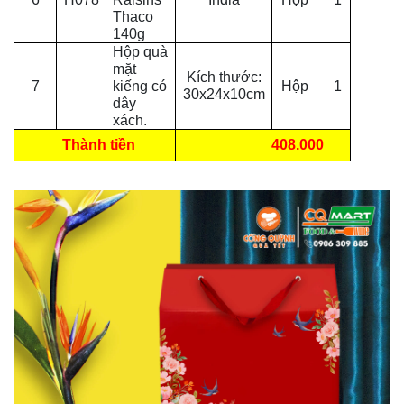
Thaco
140g
Hộp quà
mặt
Kích thước:
7
kiếng có
Hộp
1
30x24x10cm
dây
xách.
Thành tiền
408.000