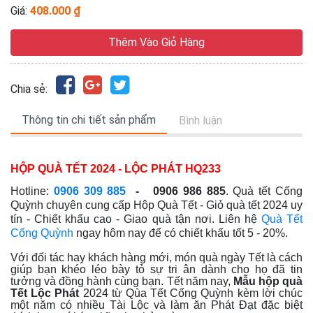
Giá:
408.000 ₫
Thêm Vào Giỏ Hàng
Chia sẻ:
Thông tin chi tiết sản phẩm
Bình luận
HỘP QUÀ TẾT 2024 - LỘC PHÁT HQ233
Hotline:
0906 309 885
- 0906 986 885
. Quà tết Cống
Quỳnh chuyên cung cấp Hộp Quà Tết - Giỏ quà tết 2024
uy
tín - Chiết khấu cao - Giao quà tận nơi
. Liên hệ
Quà Tết
Cống Quỳnh
ngay hôm nay để có chiết khấu tốt 5 - 20%.
Với đối tác hay khách hàng mới, món quà ngày Tết là cách
giúp bạn khéo léo bày tỏ sự tri ân dành cho họ đã tin
tưởng và đồng hành cùng bạn. Tết năm nay,
Mẫu hộp quà
Tết Lộc Phát
2024 từ Qùa Tết Cống Quỳnh kèm lời chúc
một năm có nhiều Tài Lộc và làm ăn Phát Đạt đặc biệt