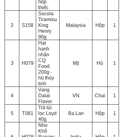
hộp
thiếc
Socola
Tiramisu
2
S158
King
Malaysia
Hộp
1
Henry
90g
Hạt
hạnh
nhân
CQ
3
H079
Mỹ
Hũ
1
Food
200g -
hũ thủy
tinh
Vang
4
Dalat
VN
Chai
1
Flavor
Trà túi
5
T061
lọc Loyd
Ba Lan
Hộp
1
40g
Nho
Khô
6
H078
Raisins
India
Hộp
1