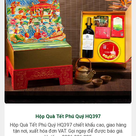
Hộp Quà Tết Phú Quý HQ397
Hộp Quà Tết Phú Quý HQ397 chiết khấu cao, giao hàng
tận nơi, xuất hóa đơn VAT. Gọi ngay để được báo giá.