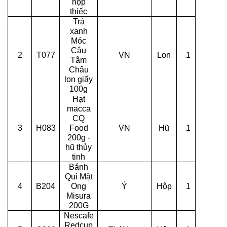
hộp
thiếc
Trà
xanh
Móc
Câu
2
T077
VN
Lon
1
Tâm
Châu
lon giấy
100g
Hạt
macca
CQ
3
H083
Food
VN
Hũ
1
200g -
hũ thủy
tinh
Bánh
Qui Mật
4
B204
Ong
Ý
Hộp
1
Misura
200G
Nescafe
Redcup