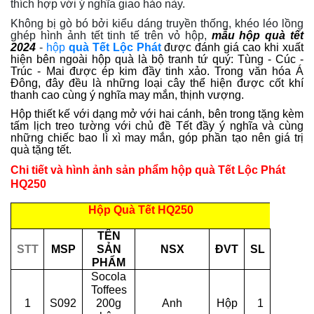
thích hợp với ý nghĩa giao hảo này.
Không bị gò bó bởi kiểu dáng truyền thống, khéo léo lồng
ghép hình ảnh tết tinh tế trên vỏ hộp,
mẫu hộp quà tết 
2024
-
hộp
quà Tết Lộc Phát
được đánh giá cao 
khi xuất 
hiện bên ngoài hộp quà là bộ tranh tứ quý: Tùng - Cúc - 
Trúc - Mai được ép kim đầy tinh xảo. Trong văn hóa Á 
Đông, đây đều là những loại cây thể hiện được cốt khí 
thanh cao cùng ý nghĩa may mắn, thịnh vượng. 
Hộp thiết kế với dạng mở với hai cánh, bên trong tặng kèm 
tấm lịch treo tường với chủ đề Tết đầy ý nghĩa và cùng 
những chiếc bao lì xì may mắn, góp phần tạo nên giá trị 
quà tặng tết.
Chi tiết và hình ảnh sản phẩm hộp quà Tết Lộc Phát
HQ250
Hộp Quà Tết HQ250
TÊN
STT
MSP
SẢN
NSX
ĐVT
SL
PHẨM
Socola
Toffees
1
S092
200g
Anh
Hộp
1