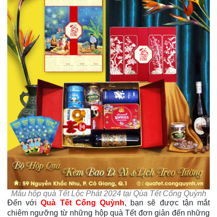
Mẫu hộp quà Tết Lộc Phát 2024 tại Qùa Tết Cống Quỳnh
Đến với
Quà Tết Cống Quỳnh
, bạn sẽ được tận mắt
chiêm ngưỡng từ những hộp quà Tết đơn giản đến những