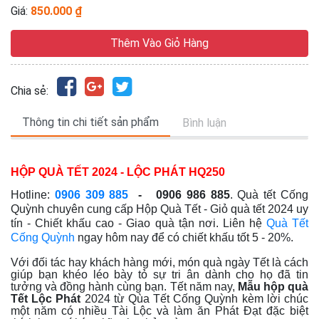
Giá:
850.000 ₫
Thêm Vào Giỏ Hàng
Chia sẻ:
Thông tin chi tiết sản phẩm
Bình luận
HỘP QUÀ TẾT 2024 - LỘC PHÁT HQ250
Hotline:
0906 309 885
- 0906 986 885
. Quà tết Cống
Quỳnh chuyên cung cấp Hộp Quà Tết - Giỏ quà tết 2024
uy
tín - Chiết khấu cao - Giao quà tận nơi
. Liên hệ
Quà Tết
Cống Quỳnh
ngay hôm nay để có chiết khấu tốt 5 - 20%.
Với đối tác hay khách hàng mới, món quà ngày Tết là cách
giúp bạn khéo léo bày tỏ sự tri ân dành cho họ đã tin
tưởng và đồng hành cùng bạn. Tết năm nay,
Mẫu hộp quà
Tết Lộc Phát
2024 từ Qùa Tết Cống Quỳnh kèm lời chúc
một năm có nhiều Tài Lộc và làm ăn Phát Đạt đặc biệt