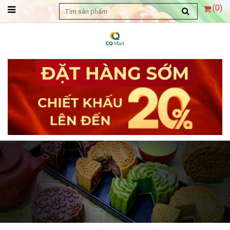
(
0
)