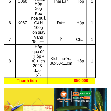
5
C060
Thái Lan
Hộp
1
Hộp
30g
Kẹo
hoa quả
6
K067
C&H
Đức
Hộp
1
100g
lon giấy
Vang
7
Ý
Chai
1
Tolucci
Hộp
quà đỏ
(Hộp +
Kích thước:
8
túi+lịch
Hộp
1
36x30x11cm
2023+
Bao lì
xì)
Thành tiền
850.000