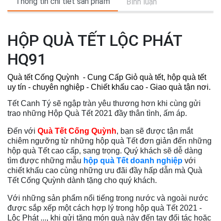
Thông tin chi tiết sản phẩm
Bình luận
HỘP QUÀ TẾT LỘC PHÁT
HQ91
Quà tết Cống Quỳnh - Cung Cấp Giỏ quà tết, hộp quà tết
uy tín - chuyên nghiệp - Chiết khấu cao - Giao quà tận nơi.
Tết Canh Tý sẽ ngập tràn yêu thương hơn khi cùng gửi
trao những Hộp Quà Tết 2021 đầy thân tình, ấm áp.
Đến với
Quà Tết Cống Quỳnh
, bạn sẽ được tận mắt
chiêm ngưỡng từ những hộp quà Tết đơn giản đến những
hộp quà Tết cao cấp, sang trọng. Quý khách sẽ dễ dàng
tìm được những mẫu
hộp quà Tết doanh nghiệp
với
chiết khấu cao cùng những ưu đãi đầy hấp dẫn mà Quà
Tết Cống Quỳnh dành tặng cho quý khách.
Với những sản phẩm nổi tiếng trong nước và ngoài nước
được sắp xếp một cách hợp lý trong hộp quà Tết 2021 -
Lộc Phát ..., khi gửi tặng món quà này đến tay đối tác hoặc