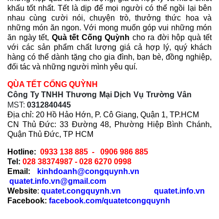
khấu tốt nhất. Tết là dịp để mọi người có thể ngồi lại bên
nhau cùng cười nói, chuyện trò, thưởng thức hoa và
những món ăn ngon. Với mong muốn góp vui những món
ăn ngày tết,
Quà tết Cống Quỳnh
cho ra đời hộp quà tết
với các sản phẩm chất lượng giá cả hợp lý, quý khách
hàng có thể dành tặng cho gia đình, bạn bè, đồng nghiệp,
đối tác và những người mình yêu quí.
QÙA TẾT CỐNG QUỲNH
Công Ty TNHH Thương Mại Dịch Vụ Trường Vân
MST:
0312840445
Địa chỉ:
20 Hồ Hảo Hớn, P. Cô Giang, Quận 1, TP.HCM
CN Thủ Đức:
33 Đường 48, Phường Hiệp Bình Chánh,
Quận Thủ Đức, TP HCM
Hotline:
0933 138 885 - 0906 986 885
Tel:
028 38374987 -
028 6270 0998
Email:
kinhdoanh@congquynh.vn
quatet.info.vn@gmail.com
Website
:
quatet.congquynh.vn
quatet.info.vn
Facebook:
facebook.com/quatetcongquynh