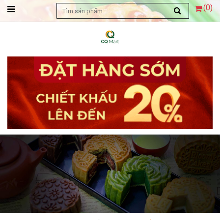
(
0
)