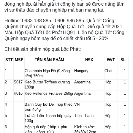
đồng nghiệp, ắt hẳn giá trị công ty bạn sẽ được nâng tầm
vì sự thấu đáo chuyên nghiệp mà bạn mang lại.
Hotline: 0933.138.885 - 0906.986.885. Quà tết Cống
Quỳnh chuyên cung cấp Hộp Quà Tết - Giỏ quà tết 2021.
Mẫu Hộp Quà Tết Lộc Phát HQ91. Liên hệ Quà Tết Cống
Quỳnh ngay hôm nay để có chiết khấu tốt 5 - 20%.
Chi tiết sản phẩm hộp quà Lộc Phát:
STT
MSP
TÊN SẢN PHẨM
NSX
ĐVT
SL
1
Champain Nga Đỏ (9 đồng
Hungary
Chai
1
tiền) 750ml
2
S017
Kẹo Butter Toffees gương
Argentina
Hộp
1
180gr
3
K016
Kẹo Rellenos Frutales 260gr
Argentina
Hộp
1
4
Bánh Quy bơ Deli hộp thiếc
VN
Hộp
1
tròn 454g
5
Trà lài Tiến Thanh hộp giấy
Tiến Thanh
Hộp
1
100g
6
Hộp quà nắp ( hộp + phụ
Kích thước:
Hộp
1
kiện + công+túi )
36x30x12cm