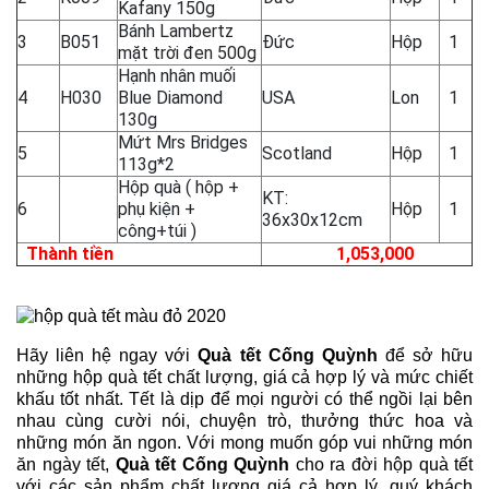
Kafany 150g
Bánh Lambertz
3
B051
Đức
Hộp
1
mặt trời đen 500g
Hạnh nhân muối
4
H030
Blue Diamond
USA
Lon
1
130g
Mứt Mrs Bridges
5
Scotland
Hộp
1
113g*2
Hộp quà ( hộp +
KT:
6
phụ kiện +
Hộp
1
36x30x12cm
công+túi )
Thành tiền
1,053,000
Hãy liên hệ ngay với
Quà tết Cống Quỳnh
để sở hữu
những hộp quà tết chất lượng, giá cả hợp lý và mức chiết
khấu tốt nhất. Tết là dịp để mọi người có thể ngồi lại bên
nhau cùng cười nói, chuyện trò, thưởng thức hoa và
những món ăn ngon. Với mong muốn góp vui những món
ăn ngày tết,
Quà tết Cống Quỳnh
cho ra đời hộp quà tết
với các sản phẩm chất lượng giá cả hợp lý, quý khách