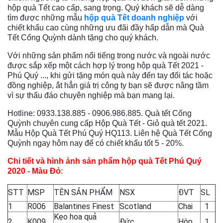
hộp quà Tết cao cấp, sang trọng. Quý khách sẽ dễ dàng
tìm được những mẫu
hộp quà Tết doanh nghiệp
với
chiết khấu cao cùng những ưu đãi đầy hấp dẫn mà Quà
Tết Cống Quỳnh dành tặng cho quý khách.
Với những sản phẩm nổi tiếng trong nước và ngoài nước
được sắp xếp một cách hợp lý trong hộp quà Tết 2021 -
Phú Quý ..., khi gửi tặng món quà này đến tay đối tác hoặc
đồng nghiệp, ắt hẳn giá trị công ty bạn sẽ được nâng tầm
vì sự thấu đáo chuyên nghiệp mà bạn mang lại.
Hotline: 0933.138.885 - 0906.986.885. Quà tết Cống
Quỳnh chuyên cung cấp Hộp Quà Tết - Giỏ quà tết 2021.
Mẫu Hộp Quà Tết Phú Quý HQ113. Liên hệ Quà Tết Cống
Quỳnh ngay hôm nay để có chiết khấu tốt 5 - 20%.
Chi tiết và hình ảnh sản phẩm hộp quà Tết Phú Quý
2020 - Màu Đỏ
:
STT
MSP
TÊN SẢN PHẨM
NSX
ĐVT
SL
1
R006
Balantines Finest
Scotland
Chai
1
Kẹo hoa quả
2
K009
Đức
Hộp
1