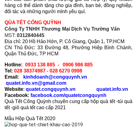
hàng có thể dành tặng cho gia đình, bạn bè, đồng nghiệp,
đối tác và những người mình yêu quí.
QÙA TẾT CỐNG QUỲNH
Công Ty TNHH Thương Mại Dịch Vụ Trường Vân
MST:
0312840445
Địa chỉ:
20 Hồ Hảo Hớn, P. Cô Giang, Quận 1, TP.HCM
CN Thủ Đức:
33 Đường 48, Phường Hiệp Bình Chánh,
Quận Thủ Đức, TP HCM
Hotline:
0933 138 885 - 0906 986 885
Tel:
028 38374987 -
028 6270 0998
Email:
kinhdoanh@congquynh.vn
quatet.info.vn@gmail.com
Website
:
quatet.congquynh.vn
quatet.info.vn
Facebook:
facebook.com/quatetcongquynh
Quà Tết Cống Quỳnh chuyên cung cấp hộp quà tết -túi quà
tết -giỏ quà tết cao cấp 2021
Mẫu Hộp Quà Tết 2020