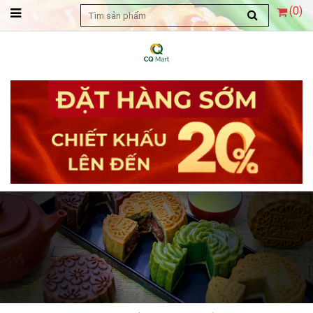
(
0
)