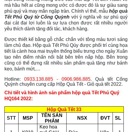
mà hầu hết ai cũng mong ước có được đó là sự giàu sang
phú quý và may mắn ngập tràn. Chính vì thế, mẫu
hộp quà
Tết Phú Quý từ Cống Quỳnh
với ý nghĩa về sự phú quý
đại cát đại lợi luôn là sự lựa chọn được rất nhiều người
yêu thích dành tặng đối tác, khách hàng.
Được thiết kế bằng gỗ chắc chắn với tông màu tươi sáng
làm chủ đạo. Hộp quà Tết Phú Qúy được phối trí cùng họa
tiết là cành hoa mai truyền thống biểu trưng cho ngày Xuân
tạo nên điểm nhấn nổi bật bên trên nắp hộp. Bên trong
cũng có thể đựng rất nhiều sản phẩm quà tặng như bánh
kẹo, bánh mứt,…
Hotline:
0933.138.885 - 0906.986.885
. Quà tết Cống
Quỳnh chuyên cung cấp Hộp Quà Tết - Giỏ quà tết 2022.
Chi tiết và hình ảnh sản phẩm hộp quà Tết Phú Quý
HQ164 2022:
Hộp Quà Tết 33
TÊN SẢN
STT
MSP
NSX
ĐVT
SL
PHẨM
Kẹo hoa