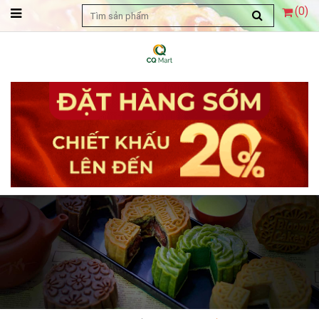
(
0
)