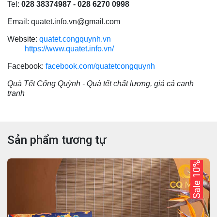
Tel:
028 38374987 - 028 6270 0998
Email: quatet.info.vn@gmail.com
Website:
quatet.congquynh.vn
https://www.quatet.info.vn/
Facebook:
facebook.com/quatetcongquynh
Quà Tết Cống Quỳnh - Quà tết chất lượng, giá cả cạnh
tranh
Sản phẩm tương tự
Sale 10%