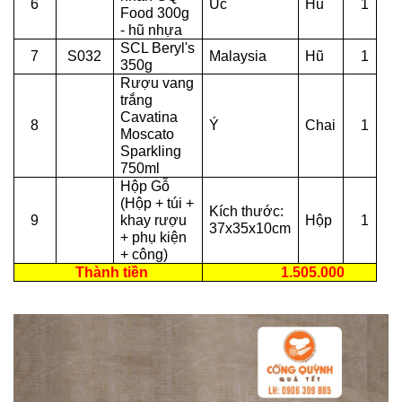
6
Úc
Hũ
1
Food 300g
- hũ nhựa
SCL Beryl's
7
S032
Malaysia
Hũ
1
350g
Rượu vang
trắng
Cavatina
8
Ý
Chai
1
Moscato
Sparkling
750ml
Hộp Gỗ
(Hộp + túi +
Kích thước:
9
khay rượu
Hộp
1
37x35x10cm
+ phụ kiện
+ công)
Thành tiền
1.505.000