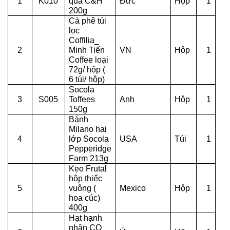
1
K010
quả C&H
Đức
Hộp
1
200g
Cà phê túi
lọc
Coffilia_
2
Minh Tiến
VN
Hôp
1
Coffee loại
72g/ hộp (
6 túi/ hộp)
Socola
3
S005
Toffees
Anh
Hộp
1
150g
Bánh
Milano hai
4
lớp Socola
USA
Túi
1
Pepperidge
Farm 213g
Kẹo Frutal
hộp thiếc
5
vuông (
Mexico
Hộp
1
hoa cúc)
400g
Hạt hạnh
nhân CQ