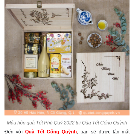
Mẫu hộp quà Tết Phú Quý 2022 tại Qùa Tết Cống Quỳnh
Đến với
Quà Tết Cống Quỳnh
, bạn sẽ được tận mắt