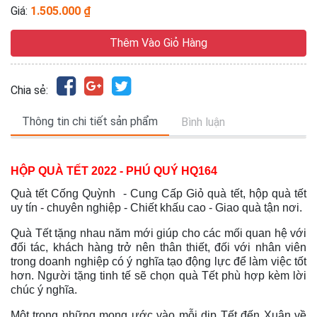
Giá:
1.505.000 ₫
Thêm Vào Giỏ Hàng
Chia sẻ:
Thông tin chi tiết sản phẩm
Bình luận
HỘP QUÀ TẾT 2022 - PHÚ QUÝ HQ164
Quà tết Cống Quỳnh - Cung Cấp Giỏ quà tết, hộp quà tết
uy tín - chuyên nghiệp - Chiết khấu cao - Giao quà tận nơi.
Quà Tết tặng nhau năm mới giúp cho các mối quan hệ với
đối tác, khách hàng trở nên thân thiết, đối với nhân viên
trong doanh nghiệp có ý nghĩa tạo động lực để làm việc tốt
hơn. Người tặng tinh tế sẽ chọn quà Tết phù hợp kèm lời
chúc ý nghĩa.
Một trong những mong ước vào mỗi dịp Tết đến Xuân về