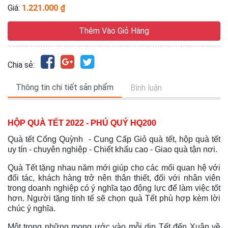
Giá:
1.221.000 ₫
Thêm Vào Giỏ Hàng
Chia sẻ:
Thông tin chi tiết sản phẩm
Bình luận
HỘP QUÀ TẾT 2022 - PHÚ QUÝ HQ200
Quà tết Cống Quỳnh - Cung Cấp Giỏ quà tết, hộp quà tết
uy tín - chuyên nghiệp - Chiết khấu cao - Giao quà tận nơi.
Quà Tết tặng nhau năm mới giúp cho các mối quan hệ với
đối tác, khách hàng trở nên thân thiết, đối với nhân viên
trong doanh nghiệp có ý nghĩa tạo động lực để làm việc tốt
hơn. Người tặng tinh tế sẽ chọn quà Tết phù hợp kèm lời
chúc ý nghĩa.
Một trong những mong ước vào mỗi dịp Tết đến Xuân về