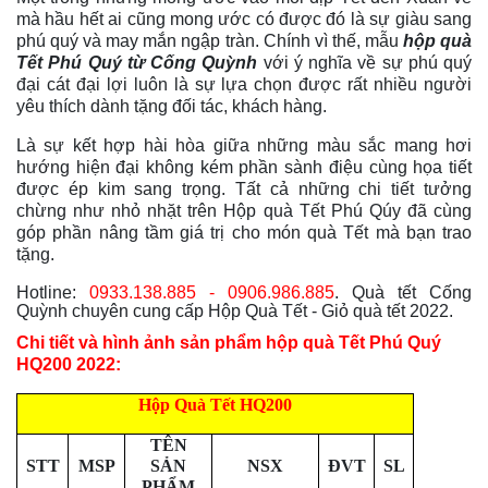
mà hầu hết ai cũng mong ước có được đó là sự giàu sang
phú quý và may mắn ngập tràn. Chính vì thế, mẫu
hộp quà
Tết Phú Quý từ Cống Quỳnh
với ý nghĩa về sự phú quý
đại cát đại lợi luôn là sự lựa chọn được rất nhiều người
yêu thích dành tặng đối tác, khách hàng.
Là sự kết hợp hài hòa giữa những màu sắc mang hơi
hướng hiện đại không kém phần sành điệu cùng họa tiết
được ép kim sang trọng. Tất cả những chi tiết tưởng
chừng như nhỏ nhặt trên
Hộp quà Tết Phú Qúy
đã cùng
góp phần nâng tầm giá trị cho món quà Tết mà bạn trao
tặng.
Hotline:
0933.138.885 - 0906.986.885
. Quà tết Cống
Quỳnh chuyên cung cấp Hộp Quà Tết - Giỏ quà tết 2022.
Chi tiết và hình ảnh sản phẩm hộp quà Tết Phú Quý
HQ200 2022:
Hộp Quà Tết HQ200
TÊN
STT
MSP
SẢN
NSX
ĐVT
SL
PHẨM