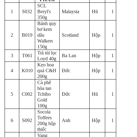
SCL
1
S032
Beryl's
Malaysia
Hũ
1
350g
Bánh quy
bơ kem
2
B019
dâu
Scotland
Hộp
1
Walkers
150g
Trà túi lọc
3
T061
Ba Lan
Hộp
1
Loyd 40g
Kẹo hoa
4
K010
quả C&H
Đức
Hộp
1
200g
Cà phê
hòa tan
5
C002
Tchibo
Đức
Hũ
1
Gold
100g
Socola
Toffees
6
S092
Anh
Hộp
1
200g hộp
thiếc
Vang