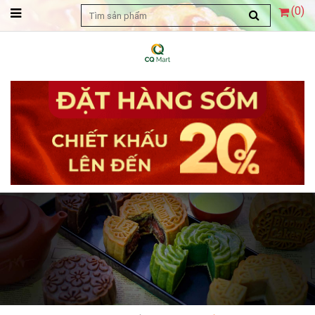
(
0
)