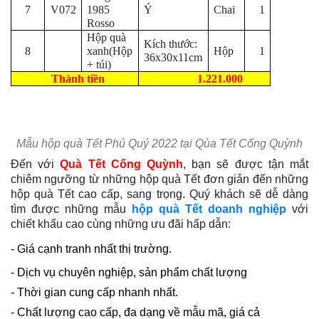
7
V072
1985
Ý
Chai
1
Rosso
Hộp quà
Kích thước:
8
xanh(Hộp
Hộp
1
36x30x11cm
+ túi)
Thành tiền
1.221.000
Mẫu hộp quà Tết Phú Quý 2022 tại Qùa Tết Cống Quỳnh
Đến với
Quà Tết Cống Quỳnh
, bạn sẽ được tận mắt
chiêm ngưỡng từ những hộp quà Tết đơn giản đến những
hộp quà Tết cao cấp, sang trọng. Quý khách sẽ dễ dàng
tìm được những mẫu
hộp quà Tết doanh nghiệp
với
chiết khấu cao cùng những ưu đãi hấp dẫn:
- Giá cạnh tranh nhất thị trường.
- Dịch vụ chuyên nghiệp, sản phẩm chất lượng
- Thời gian cung cấp nhanh nhất.
- Chất lượng cao cấp, đa dạng về mẫu mã, giá cả