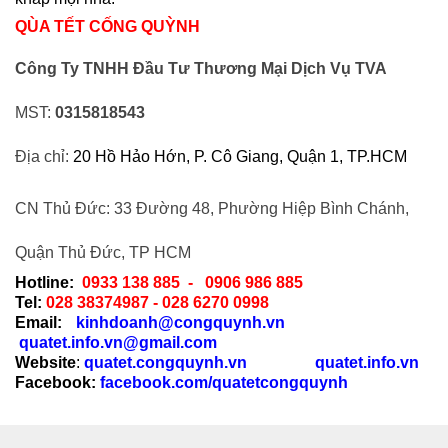
QÙA TẾT CỐNG QUỲNH
Công Ty TNHH Đầu Tư Thương Mại Dịch Vụ TVA
MST:
0315818543
Địa chỉ:
20 Hồ Hảo Hớn, P. Cô Giang, Quận 1, TP.HCM
CN Thủ Đức:
33 Đường 48, Phường Hiệp Bình Chánh,
Quận Thủ Đức, TP HCM
Hotline:
0933 138 885 - 0906 986 885
Tel:
028 38374987 -
028 6270 0998
Email:
kinhdoanh@congquynh.vn
quatet.info.vn@gmail.com
Website
:
quatet.congquynh.vn
quatet.info.vn
Facebook:
facebook.com/quatetcongquynh