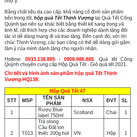
như ý.
Bằng chất liệu da cao cấp, khả năng cố định sản phẩm
bên trong tốt,
hộp quà Tết Thịnh Vượng
tại Quà Tết Cống
Quỳnh tạo nên sự khác biệt bằng thiết kế sang trọng và
tinh tế, rất thích hợp cho các doanh nghiệp dành tặng đối
tác vì dễ dàng mang đi và trao tặng. Bên cạnh đó, với lời
chúc Thịnh Vượng, các bạn cũng có thể dễ dàng gửi gắm
tâm ý của mình dành tặng cho người nhận.
Hotline:
0933.138.885 - 0906.986.885
. Quà tết Cống
Quỳnh chuyên cung cấp Hộp Quà Tết - Giỏ quà tết 2021.
Chi tiết và hình ảnh sản phẩm hộp quà Tết Thịnh
Vượng HQ139:
Hộp Quà Tết 47
TÊN SẢN
STT
MSP
NSX
ĐVT
SL
PHẨM
Rượu Blue
1
Scotland
Chai
1
label 750ml
Trà olong
Cầu Đất lon
2
T013
thiếc 200g hút
VN
Hộp
1