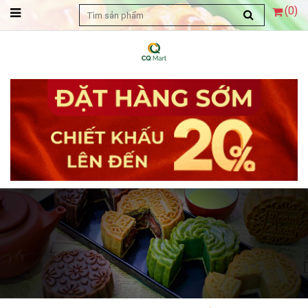
(
0
)