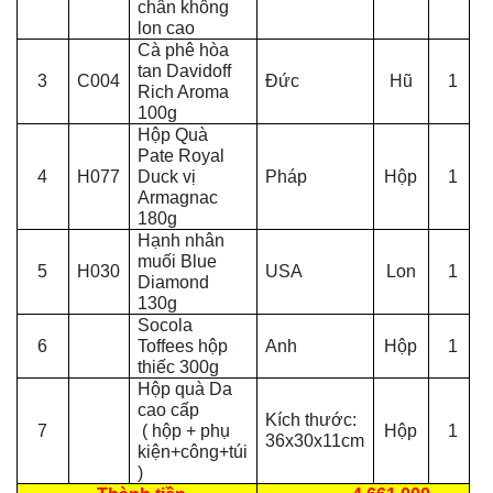
chân không
lon cao
Cà phê hòa
tan Davidoff
3
C004
Đức
Hũ
1
Rich Aroma
100g
Hộp Quà
Pate Royal
4
H077
Duck vị
Pháp
Hộp
1
Armagnac
180g
Hạnh nhân
muối Blue
5
H030
USA
Lon
1
Diamond
130g
Socola
6
Toffees hộp
Anh
Hộp
1
thiếc 300g
Hộp quà Da
cao cấp
Kích thước:
7
( hộp + phụ
Hộp
1
36x30x11cm
kiện+công+túi
)