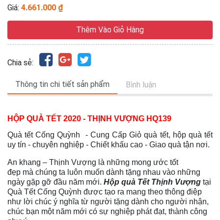
Giá:
4.661.000 ₫
Thêm Vào Giỏ Hàng
Chia sẻ:
Thông tin chi tiết sản phẩm
Bình luận
HỘP QUÀ TẾT 2020 - THỊNH VƯỢNG HQ139
Quà tết Cống Quỳnh - Cung Cấp Giỏ quà tết, hộp quà tết
uy tín - chuyên nghiệp - Chiết khấu cao - Giao quà tận nơi.
An khang – Thịnh Vượng là những
mong ước
tốt
đẹp
mà
chúng ta luôn muốn dành tặng nhau vào những
ngày gặp gỡ đầu năm mới
.
Hộp quà Tết Thịnh Vượng
tại
Quà Tết Cống Quỳnh được tạo ra mang theo thông điệp
như
lời chúc ý nghĩa từ người tặng dành cho người nhận,
chúc bạn một năm mới có sự nghiệp phát đạt, thành công