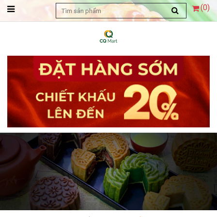
(
0
)