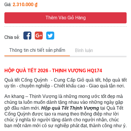
Giá:
2.310.000 ₫
Thêm Vào Giỏ Hàng
Chia sẻ:
Thông tin chi tiết sản phẩm
Bình luận
HỘP QUÀ TẾT 2026 - THỊNH VƯỢNG HQ174
Quà tết Cống Quỳnh - Cung Cấp Giỏ quà tết, hộp quà tết
uy tín - chuyên nghiệp - Chiết khấu cao - Giao quà tận nơi.
An khang – Thịnh Vượng là những
mong ước
tốt đẹp
mà
chúng ta luôn muốn dành tặng nhau vào những ngày gặp
gỡ đầu năm mới
.
Hộp quà Tết Thịnh Vượng
tại Quà Tết
Cống Quỳnh được tạo ra mang theo thông điệp như
lời
chúc ý nghĩa từ người tặng dành cho người nhận, chúc
bạn một năm mới có sự nghiệp phát đạt, thành công như ý.