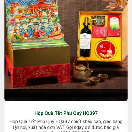
Hộp Quà Tết Phú Quý HQ397
Hộp Quà Tết Phú Quý HQ397 chiết khấu cao, giao hàng
tận nơi, xuất hóa đơn VAT. Gọi ngay để được báo giá.