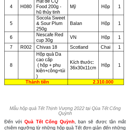
Hạt dẻ CQ
4
H080
Food 200g -
Mỹ
Hộp
1
hũ thủy tinh
Socola Sweet
5
& Sour Plum
Balan
Hộp
1
250g
Nescafe Red
6
VN
Hộp
1
cup 30g
7
R002
Chivas 18
Scotland
Chai
1
Hộp quà Da
cao cấp
Kích thước:
8
( hộp + phụ
Hộp
1
36x30x11cm
kiện+công+túi
)
Thành tiền
2.310.000
Mẫu hộp quà Tết Thịnh Vượng 2022 tại Qùa Tết Cống
Quỳnh
Đến với
Quà Tết Cống Quỳnh
, bạn sẽ được tận mắt
chiêm ngưỡng từ những hộp quà Tết đơn giản đến những