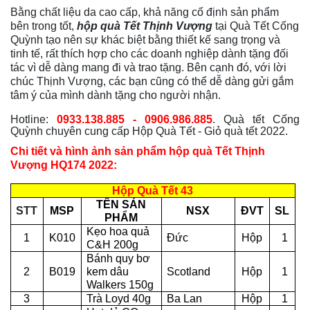
Bằng chất liệu da cao cấp, khả năng cố định sản phẩm
bên trong tốt,
hộp quà Tết Thịnh Vượng
tại Quà Tết Cống
Quỳnh tạo nên sự khác biệt bằng thiết kế sang trọng và
tinh tế, rất thích hợp cho các doanh nghiệp dành tặng đối
tác vì dễ dàng mang đi và trao tặng. Bên cạnh đó, với lời
chúc Thịnh Vượng, các bạn cũng có thể dễ dàng gửi gắm
tâm ý của mình dành tặng cho người nhận.
Hotline:
0933.138.885 - 0906.986.885
. Quà tết Cống
Quỳnh chuyên cung cấp Hộp Quà Tết - Giỏ quà tết 2022.
Chi tiết và hình ảnh sản phẩm hộp quà Tết Thịnh
Vượng HQ174 2022:
Hộp Quà Tết 43
TÊN SẢN
STT
MSP
NSX
ĐVT
SL
PHẨM
Kẹo hoa quả
1
K010
Đức
Hộp
1
C&H 200g
Bánh quy bơ
2
B019
kem dâu
Scotland
Hộp
1
Walkers 150g
3
Trà Loyd 40g
Ba Lan
Hộp
1