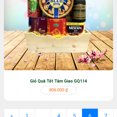
Giỏ Quà Tết Tâm Giao GQ114
806.000 ₫
Previous
(current)
«
1
...
4
5
6
7