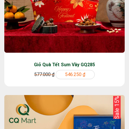
Giỏ Quà Tết Sum Vầy GQ285
577.000 ₫
546.250 ₫
Sale 15%