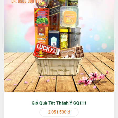
Giỏ Quà Tết Thành Ý GQ111
2.051.500 ₫