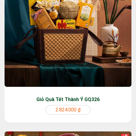
Giỏ Quà Tết Thành Ý GQ326
2.824.000 ₫