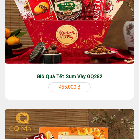
Giỏ Quà Tết Sum Vầy GQ282
455.000 ₫