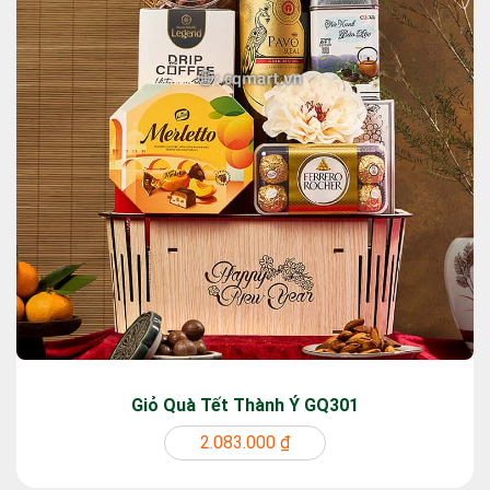
Giỏ Quà Tết Thành Ý GQ301
2.083.000 ₫