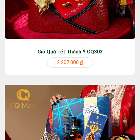
Giỏ Quà Tết Thành Ý GQ303
2.207.000 ₫