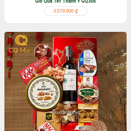
Giỏ Quà Tết Thành Ý GQ305
3.019.000 ₫