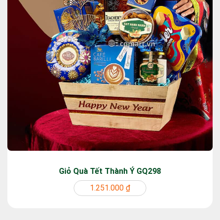
Giỏ Quà Tết Thành Ý GQ298
1.251.000 ₫