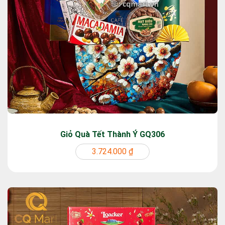
Giỏ Quà Tết Thành Ý GQ306
3.724.000 ₫