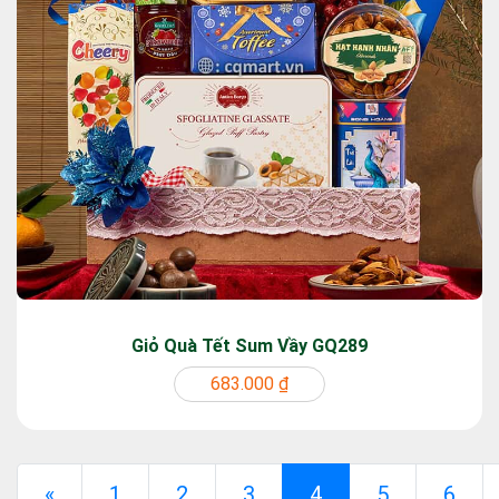
Giỏ Quà Tết Sum Vầy GQ289
683.000 ₫
Previous
(current)
«
1
2
3
4
5
6