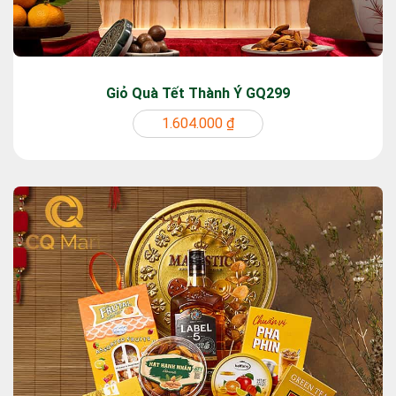
Giỏ Quà Tết Thành Ý GQ299
1.604.000 ₫