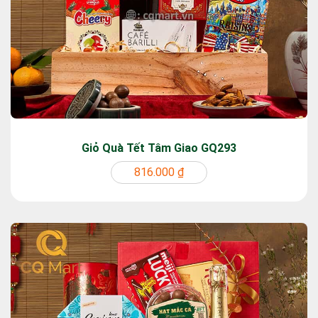
Giỏ Quà Tết Tâm Giao GQ293
816.000 ₫