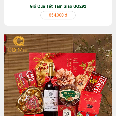
Giỏ Quà Tết Tâm Giao GQ292
854.000 ₫