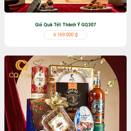
Giỏ Quà Tết Thành Ý GQ307
6.169.000 ₫