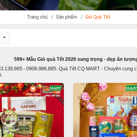
Trang chủ
Sản phẩm
Giỏ Quà Tết
:
599+ Mẫu Giỏ quà Tết 2026 sang trọng - đẹp ấn tư
33.138.885 - 0906.986.885. Quà Tết CQ MART - Chuyên cung 
i.