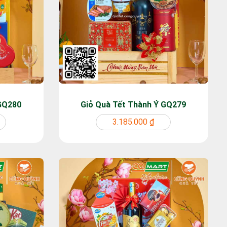
 GQ280
Giỏ Quà Tết Thành Ý GQ279
3.185.000 ₫