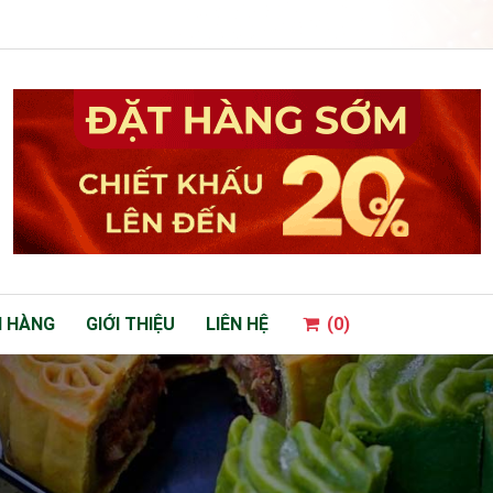
 HÀNG
GIỚI THIỆU
LIÊN HỆ
(
0
)