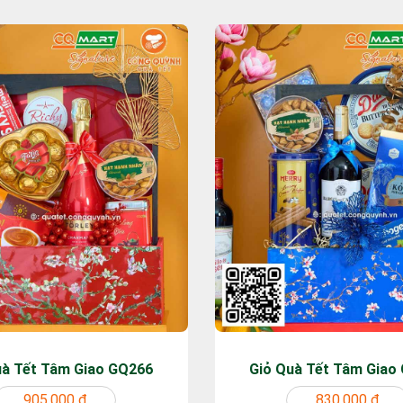
uà Tết Tâm Giao GQ266
Giỏ Quà Tết Tâm Giao
905.000 ₫
830.000 ₫