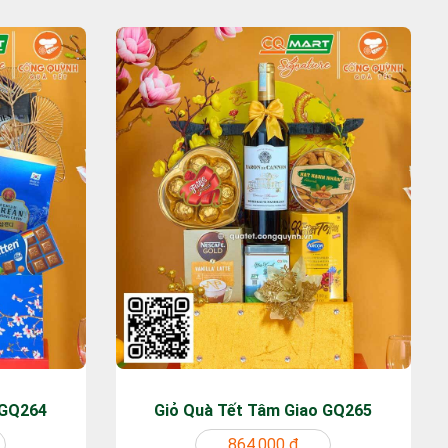
 GQ264
Giỏ Quà Tết Tâm Giao GQ265
864.000 ₫