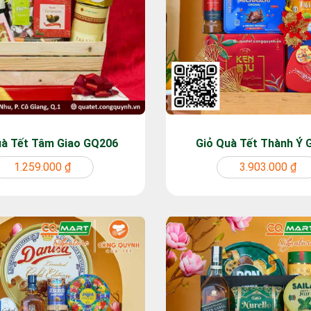
uà Tết Tâm Giao GQ206
Giỏ Quà Tết Thành Ý
1.259.000 ₫
3.903.000 ₫