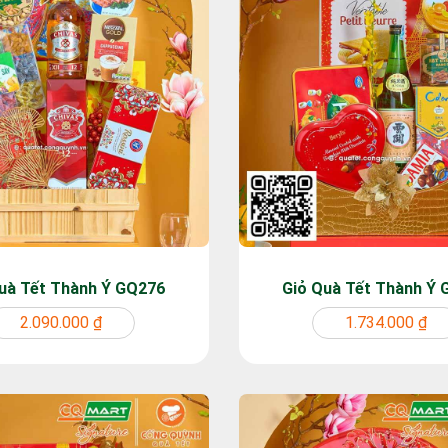
uà Tết Thành Ý GQ276
Giỏ Quà Tết Thành Ý
2.090.000 ₫
1.734.000 ₫