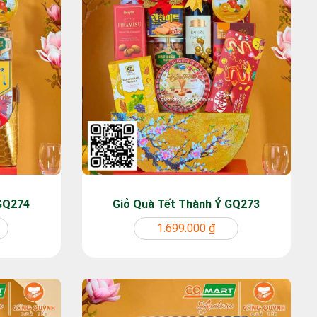
 GQ274
Giỏ Quà Tết Thành Ý GQ273
1.699.000 ₫