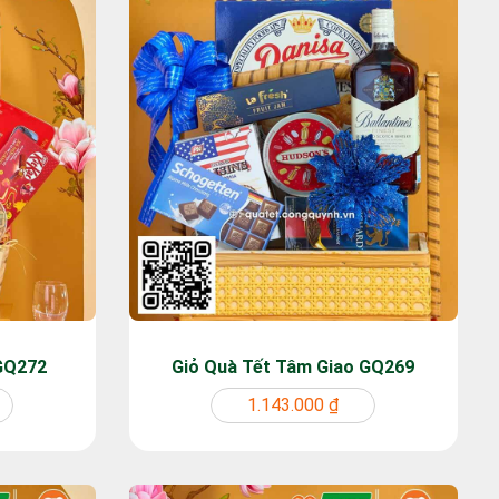
 GQ272
Giỏ Quà Tết Tâm Giao GQ269
1.143.000 ₫