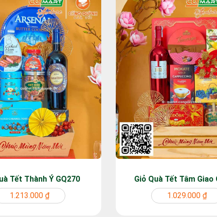
uà Tết Thành Ý GQ270
Giỏ Quà Tết Tâm Giao
1.213.000 ₫
1.029.000 ₫