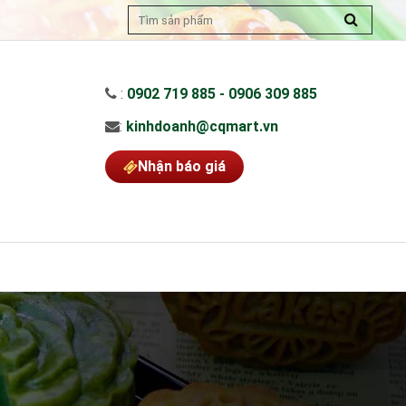
:
0902 719 885 - 0906 309 885
:
kinhdoanh@cqmart.vn
Nhận báo giá