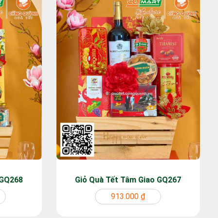
 GQ268
Giỏ Quà Tết Tâm Giao GQ267
913.000 ₫