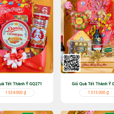
uà Tết Thành Ý GQ271
Giỏ Quà Tết Thành Ý
1.534.000 ₫
1.513.000 ₫