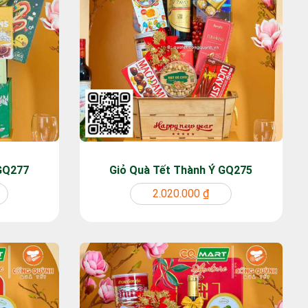
 GQ277
Giỏ Quà Tết Thành Ý GQ275
2.020.000 ₫