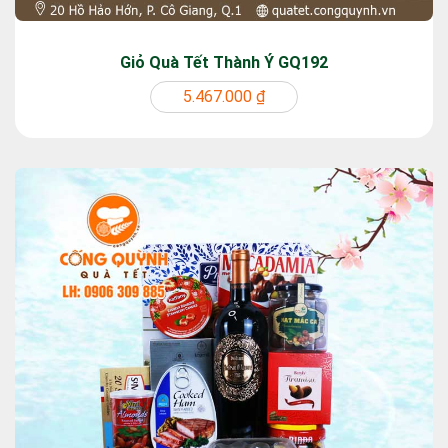
Giỏ Quà Tết Thành Ý GQ192
5.467.000 ₫