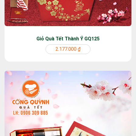
Giỏ Quà Tết Thành Ý GQ125
2.177.000 ₫