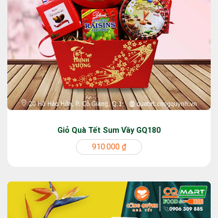
Giỏ Quà Tết Sum Vầy GQ180
910.000 ₫