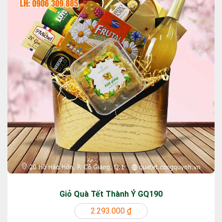
Giỏ Quà Tết Thành Ý GQ190
2.293.000 ₫