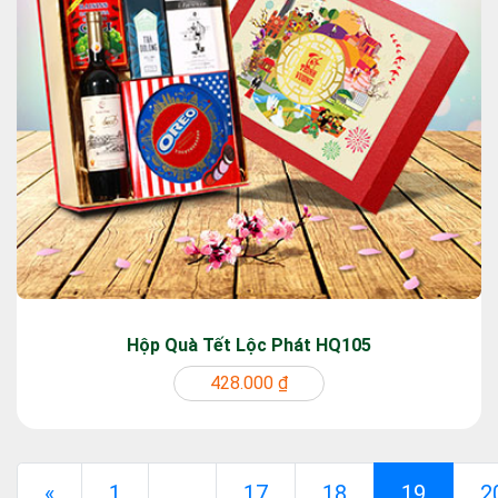
Hộp Quà Tết Lộc Phát HQ105
428.000 ₫
Previous
(curren
«
1
...
17
18
19
2