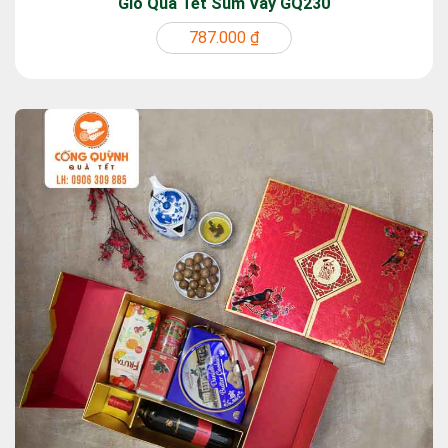
Giỏ Quà Tết Sum Vầy GQ230
787.000 ₫